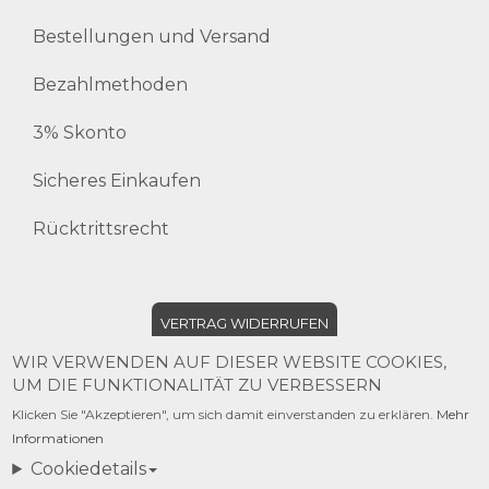
Bestellungen und Versand
Bezahlmethoden
3% Skonto
Sicheres Einkaufen
Rücktrittsrecht
VERTRAG WIDERRUFEN
WIR VERWENDEN AUF DIESER WEBSITE COOKIES,
UM DIE FUNKTIONALITÄT ZU VERBESSERN
©2020 OZELOT
Klicken Sie "Akzeptieren", um sich damit einverstanden zu erklären.
Mehr
Informationen
created by
t
s
g
+
thaler services gmbh
Cookiedetails