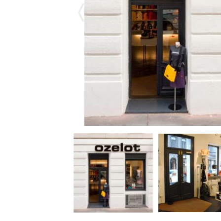
Ozelotladen
von
außen