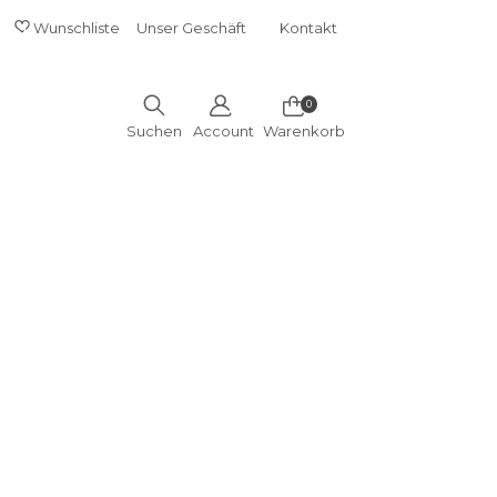
GGLE DROPDOWN
Wunschliste
Unser Geschäft
Kontakt
SHORT
MENU
0
Suchen
Account
Warenkorb
Ozelot
Kassenbereich