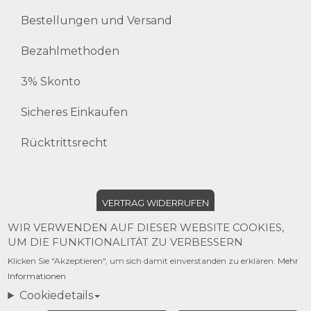
Bestellungen und Versand
Bezahlmethoden
3% Skonto
Sicheres Einkaufen
Rücktrittsrecht
VERTRAG WIDERRUFEN
WIR VERWENDEN AUF DIESER WEBSITE COOKIES,
UM DIE FUNKTIONALITÄT ZU VERBESSERN
©2020 OZELOT
Klicken Sie "Akzeptieren", um sich damit einverstanden zu erklären.
Mehr
Informationen
created by
t
s
g
+
thaler services gmbh
Cookiedetails