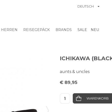
TOGGL
DEUTSCH
ATION
HERREN
REISEGEPÄCK
BRANDS
SALE
NEU
ICHIKAWA (BLAC
aunts & uncles
€ 89,95
WARENKORB