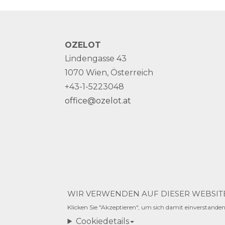
OZELOT
Lindengasse 43
1070 Wien, Österreich
+43-1-5223048
office@ozelot.at
©2020 OZELOT
WIR VERWENDEN AUF DIESER WEBSITE
Klicken Sie "Akzeptieren", um sich damit einverstanden
created by
t
s
g
+
thaler services gmbh
Cookiedetails