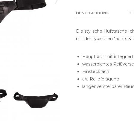
BESCHREIBUNG
DE
(AKTIVER
REITER)
Die stylische Hüfttasche Ic
mit der typischen "aunts & u
Hauptfach mit integrier
wasserdichtes Reißversc
Einsteckfach
a/u Reliefprägung
längenverstellbarer Bau