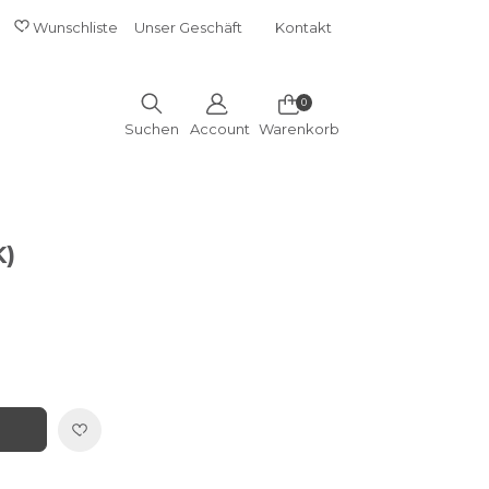
E DROPDOWN
Wunschliste
Unser Geschäft
Kontakt
SHORT
MENU
0
Suchen
Account
Warenkorb
K)
IN DIE WUNSCHLISTE