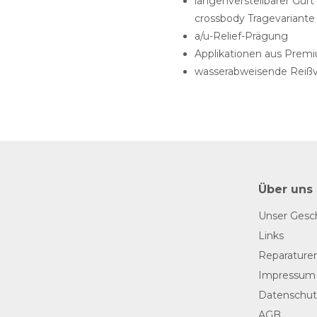
längenverstellbarer Gur
crossbody Tragevariante
a/u-Relief-Prägung
Applikationen aus Prem
wasserabweisende Reißv
Über uns
Unser Gesc
Links
Reparature
Impressum
Datenschut
AGB