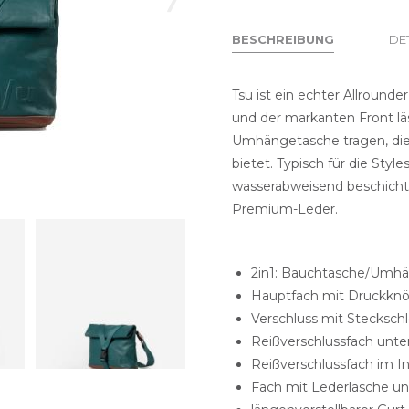
BESCHREIBUNG
DE
(AKTIVER
REITER)
Tsu ist ein echter Allround
und der markanten Front läs
Umhängetasche tragen, di
bietet. Typisch für die Styl
wasserabweisend beschich
Premium-Leder.
2in1: Bauchtasche/Umh
Hauptfach mit Druckknö
Verschluss mit Stecksch
Reißverschlussfach unt
Reißverschlussfach im I
Fach mit Lederlasche un