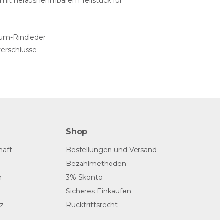
t mit herausnehmbarem Teilstück für
ium-Rindleder
erschlüsse
Shop
häft
Bestellungen und Versand
Bezahlmethoden
n
3% Skonto
Sicheres Einkaufen
z
Rücktrittsrecht