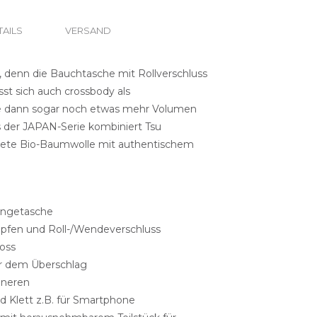
TAILS
VERSAND
er, denn die Bauchtasche mit Rollverschluss
st sich auch crossbody als
e dann sogar noch etwas mehr Volumen
es der JAPAN-Serie kombiniert Tsu
tete Bio-Baumwolle mit authentischem
ängetasche
pfen und Roll-/Wendeverschluss
loss
er dem Überschlag
nneren
d Klett z.B. für Smartphone