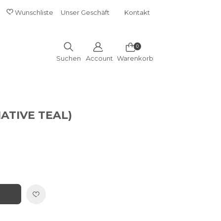
E DROPDOWN
Wunschliste
Unser Geschäft
Kontakt
SHORT
MENU
0
Suchen
Account
Warenkorb
ATIVE TEAL)
IN DIE WUNSCHLISTE